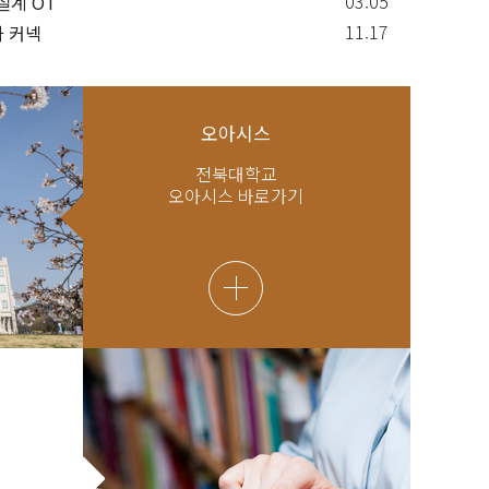
03.05
설계 OT
11.17
과 커넥
오아시스
전북대학교
오아시스 바로가기