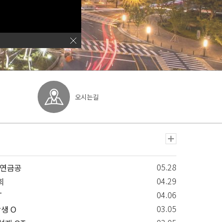
오시는길
05.28
민연금공
04.29
회
04.06
T
03.05
학생 O