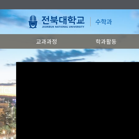
수학과
교과과정
학과활동
ics